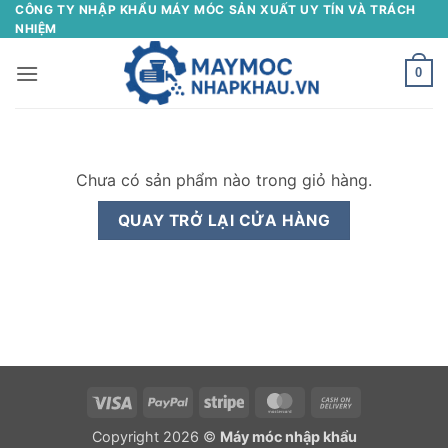
Bỏ
CÔNG TY NHẬP KHẨU MÁY MÓC SẢN XUẤT UY TÍN VÀ TRÁCH
NHIỆM
qua
nội
0
dung
Chưa có sản phẩm nào trong giỏ hàng.
QUAY TRỞ LẠI CỬA HÀNG
Visa
PayPal
Stripe
MasterCard
Cash
On
Copyright 2026 ©
Máy móc nhập khẩu
Delivery