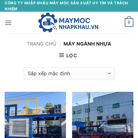
Bỏ
CÔNG TY NHẬP KHẨU MÁY MÓC SẢN XUẤT UY TÍN VÀ TRÁCH
NHIỆM
qua
nội
0
dung
TRANG CHỦ
/
MÁY NGÀNH NHỰA
LỌC