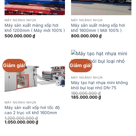
MÁY NGÀNH NHỰA
MÁY NGÀNH NHỰA
Máy sản xuất màng xốp hơi
Máy sản xuất màng xốp hơi
khổ 1200mm ( Máy mới 100% )
khổ 1600mm ( Mới 100% )
500.000.000
₫
800.000.000
₫
Giảm giá!
Giảm giá!
MÁY NGÀNH NHỰA
Máy tạo hạt nhựa mini không
khói bụi loại nhỏ DN-75
190.000.000
₫
Giá
Giá
185.000.000
₫
gốc
hiện
MÁY NGÀNH NHỰA
là:
tại
Máy sản xuất xốp hơi tốc độ
190.000.000 ₫.
là:
cao 2 trục vít khổ 1600mm
185.000.000 ₫.
1.200.000.000
₫
Giá
Giá
1.050.000.000
₫
gốc
hiện
là:
tại
1.200.000.000 ₫.
là: